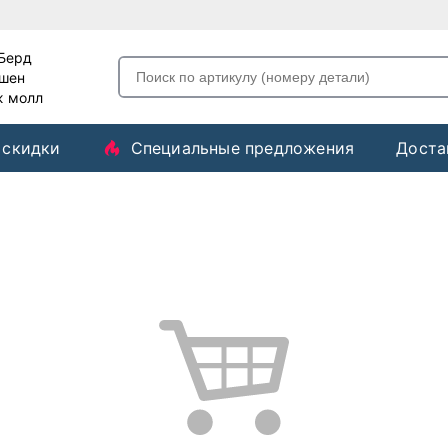
-Берд
ашен
ж молл
 скидки
Специальные предложения
Доста