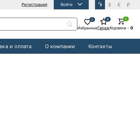
֏
$
€
₽
Регистрация
Войти
0
0
0
Гараж
Корзина
-
0
Избранное
вка и оплата
О компании
Контакты