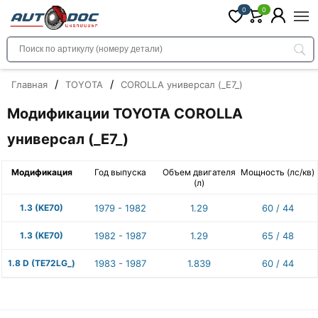
0
0
/
/
Главная
TOYOTA
COROLLA универсал (_E7_)
Модификации TOYOTA COROLLA
универсал (_E7_)
Модификация
Год выпуска
Объем двигателя
Мощность (лс/кв)
(л)
1.3 (KE70)
1979 - 1982
1.29
60 / 44
1.3 (KE70)
1982 - 1987
1.29
65 / 48
1.8 D (TE72LG_)
1983 - 1987
1.839
60 / 44