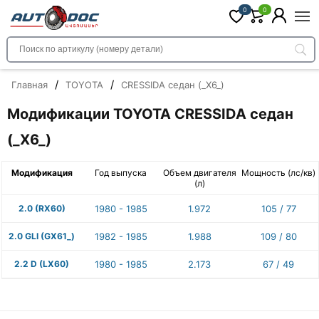
0
0
/
/
Главная
TOYOTA
CRESSIDA седан (_X6_)
Модификации TOYOTA CRESSIDA седан
(_X6_)
Модификация
Год выпуска
Объем двигателя
Мощность (лс/кв)
(л)
2.0 (RX60)
1980 - 1985
1.972
105 / 77
2.0 GLI (GX61_)
1982 - 1985
1.988
109 / 80
2.2 D (LX60)
1980 - 1985
2.173
67 / 49