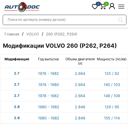
0
0
/
/
Главная
VOLVO
260 (P262, P264)
Модификации VOLVO 260 (P262, P264)
Модификация
Год выпуска
Объем двигателя
Мощность (лс/кв)
(л)
2.7
1976 - 1982
2.664
125 / 92
2.7
1974 - 1980
2.664
140 / 103
2.7
1978 - 1982
2.664
148 / 109
2.8
1980 - 1982
2.849
129 / 95
2.8
1980 - 1982
2.849
155 / 114