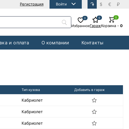
֏
$
€
₽
Регистрация
Войти
0
0
0
Гараж
Корзина
-
0
Избранное
вка и оплата
О компании
Контакты
Тип кузова
Добавить в гараж
Кабриолет
Кабриолет
Кабриолет