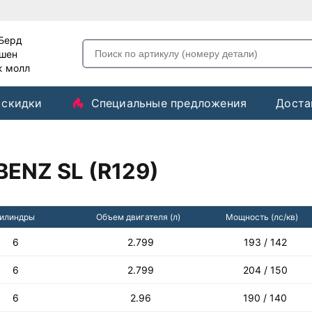
-Берд
ашен
ж молл
 скидки
Специальные предложения
Доста
ENZ SL (R129)
илиндры
Объем двигателя (л)
Мощность (лс/кв)
6
2.799
193 / 142
6
2.799
204 / 150
6
2.96
190 / 140