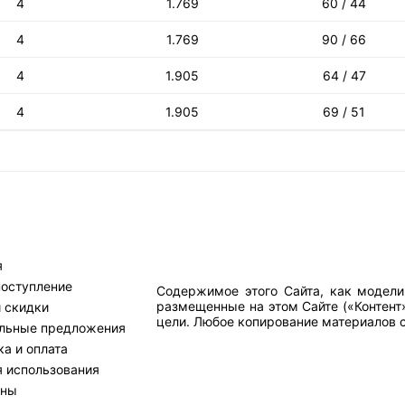
4
1.769
60 / 44
4
1.769
90 / 66
4
1.905
64 / 47
4
1.905
69 / 51
я
поступление
Содержимое этого Сайта, как модели
размещенные на этом Сайте («Контент
и скидки
цели. Любое копирование материалов са
льные предложения
а и оплата
я использования
тны