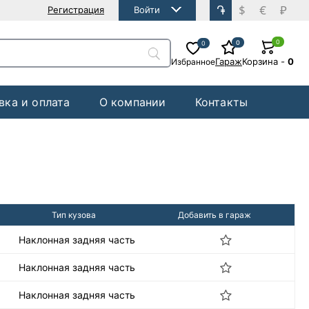
֏
$
€
₽
Регистрация
Войти
0
0
0
Гараж
Корзина
-
0
Избранное
вка и оплата
О компании
Контакты
Тип кузова
Добавить в гараж
Наклонная задняя часть
Наклонная задняя часть
Наклонная задняя часть