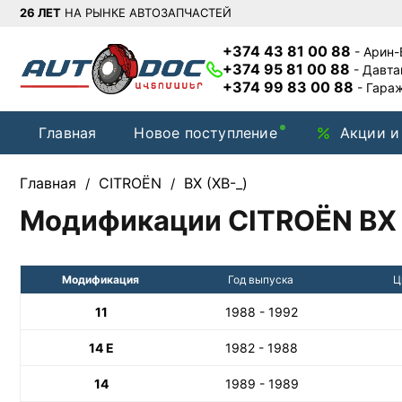
26 ЛЕТ
НА РЫНКЕ АВТОЗАПЧАСТЕЙ
+374 43 81 00 88
- Арин
+374 95 81 00 88
- Давт
+374 99 83 00 88
- Гара
Главная
Новое поступление
Акции и
Главная
CITROËN
BX (XB-_)
/
/
Модификации CITROËN BX 
Модификация
Год выпуска
Ц
11
1988 - 1992
14 E
1982 - 1988
14
1989 - 1989