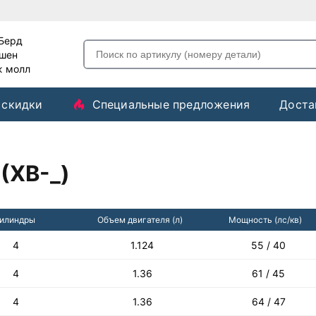
-Берд
ашен
ж молл
 скидки
Специальные предложения
Доста
(XB-_)
илиндры
Объем двигателя (л)
Мощность (лс/кв)
4
1.124
55 / 40
4
1.36
61 / 45
4
1.36
64 / 47