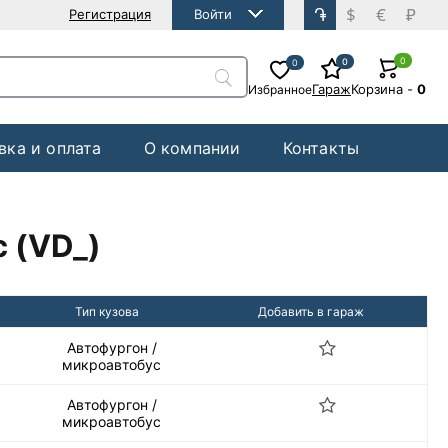
֏
$
€
₽
Регистрация
Войти
0
0
0
Гараж
Корзина
-
0
Избранное
вка и оплата
О компании
Контакты
 (VD_)
Тип кузова
Добавить в гараж
Автофургон /
микроавтобус
Автофургон /
микроавтобус