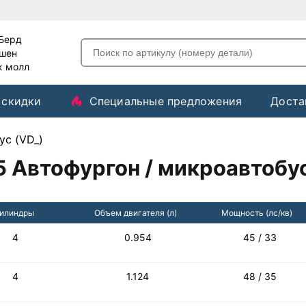
-Берд
ашен
ж молл
 скидки
Специальные предложения
Доста
ус (VD_)
Автофургон / микроавтобус
илиндры
Объем двигателя (л)
Мощность (лс/кв)
4
0.954
45 / 33
4
1.124
48 / 35