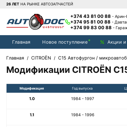
26 ЛЕТ
НА РЫНКЕ АВТОЗАПЧАСТЕЙ
+374 43 81 00 88
- Арин
+374 95 81 00 88
- Давт
+374 99 83 00 88
- Гара
Главная
Новое поступление
Акции и
Главная
CITROËN
C15 Автофургон / микроавтоб
/
/
Модификации CITROËN C15 
Модификация
Год выпуска
Ц
1.0
1984 - 1997
1.1
1984 - 1996