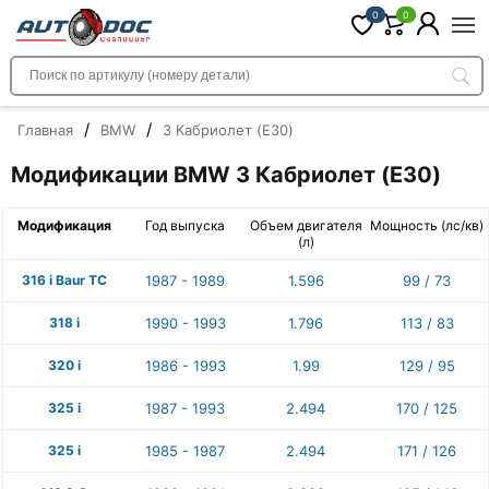
0
0
/
/
Главная
BMW
3 Кабриолет (E30)
Модификации BMW 3 Кабриолет (E30)
Модификация
Год выпуска
Объем двигателя
Мощность (лс/кв)
(л)
316 i Baur TC
1987 - 1989
1.596
99 / 73
318 i
1990 - 1993
1.796
113 / 83
320 i
1986 - 1993
1.99
129 / 95
325 i
1987 - 1993
2.494
170 / 125
325 i
1985 - 1987
2.494
171 / 126