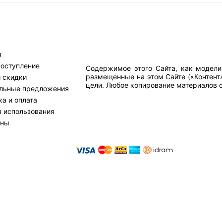
я
поступление
Содержимое этого Сайта, как модели
размещенные на этом Сайте («Контент
и скидки
цели. Любое копирование материалов са
льные предложения
а и оплата
я использования
тны