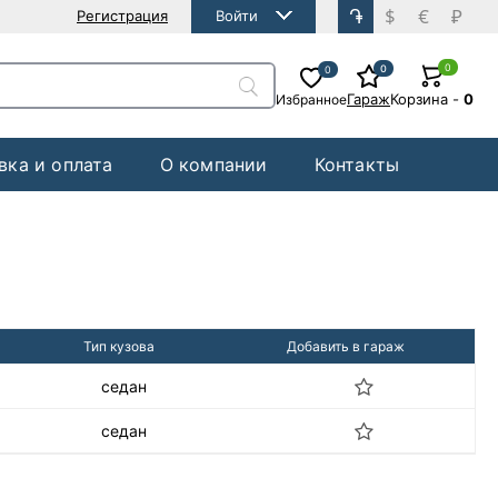
֏
$
€
₽
Регистрация
Войти
0
0
0
Гараж
Корзина
-
0
Избранное
вка и оплата
О компании
Контакты
Тип кузова
Добавить в гараж
седан
седан