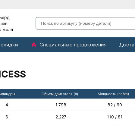
-Берд
ашен
ж молл
 скидки
Специальные предложения
Доста
NCESS
илиндры
Объем двигателя (л)
Мощность (лс/кв)
4
1.798
82 / 60
6
2.227
110 / 81