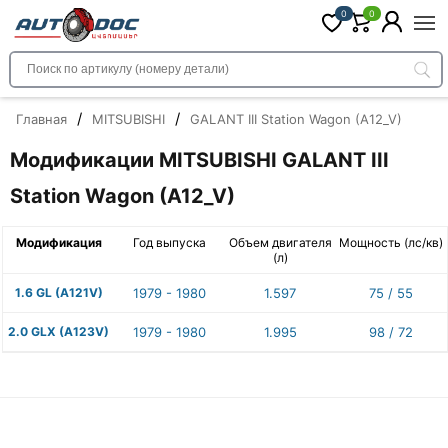
0
0
/
/
Главная
MITSUBISHI
GALANT III Station Wagon (A12_V)
Модификации MITSUBISHI GALANT III
Station Wagon (A12_V)
Модификация
Год выпуска
Объем двигателя
Мощность (лс/кв)
(л)
1.6 GL (A121V)
1979 - 1980
1.597
75 / 55
2.0 GLX (A123V)
1979 - 1980
1.995
98 / 72