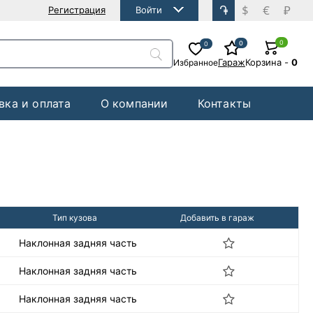
֏
$
€
₽
Регистрация
Войти
0
0
0
Гараж
Корзина
-
0
Избранное
вка и оплата
О компании
Контакты
Тип кузова
Добавить в гараж
Наклонная задняя часть
Наклонная задняя часть
Наклонная задняя часть