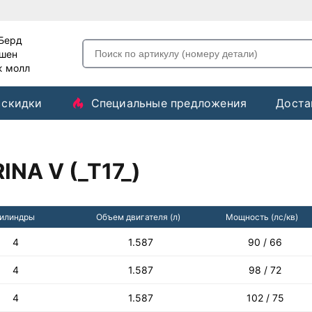
-Берд
ашен
ж молл
 скидки
Специальные предложения
Доста
NA V (_T17_)
илиндры
Объем двигателя (л)
Мощность (лс/кв)
4
1.587
90 / 66
4
1.587
98 / 72
4
1.587
102 / 75