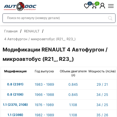
0
0
/
/
Главная
RENAULT
4 Автофургон / микроавтобус (R21_, R23_)
Модификации RENAULT 4 Автофургон /
микроавтобус (R21_, R23_)
Модификация
Год выпуска
Объем двигателя
Мощность (лс/кв)
(л)
0.8 (2391)
1983 - 1989
0.845
29 / 21
0.8 (2106)
1966 - 1988
0.845
34 / 25
1.1 (2370, 210B)
1976 - 1989
1.108
34 / 25
1.1 (239B)
1982 - 1989
1.108
35 / 26