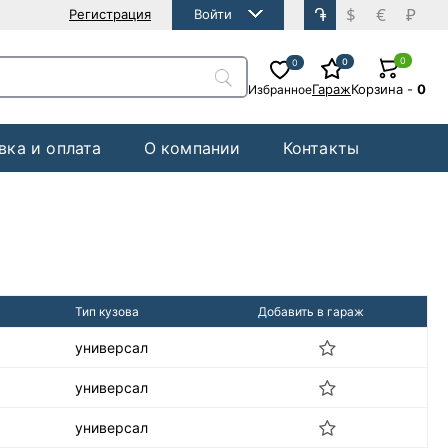
֏
$
€
₽
Регистрация
Войти
0
0
0
Гараж
Корзина
-
0
Избранное
вка и оплата
О компании
Контакты
Тип кузова
Добавить в гараж
универсал
универсал
универсал