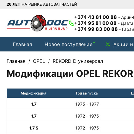
26 ЛЕТ
НА РЫНКЕ АВТОЗАПЧАСТЕЙ
+374 43 81 00 88
- Арин
+374 95 81 00 88
- Давт
+374 99 83 00 88
- Гара
Главная
Новое поступление
Акции и
Главная
OPEL
REKORD D универсал
/
/
Модификации OPEL REKOR
Модификация
Год выпуска
Ц
1.7
1975 - 1977
1.7
1972 - 1975
1.7 S
1972 - 1975