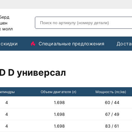
-Берд
ашен
ж молл
 скидки
Специальные предложения
Доста
D D универсал
илиндры
Объем двигателя (л)
Мощность (лс/кв)
4
1.698
60 / 44
4
1.698
67 / 49
4
1.698
83 / 61