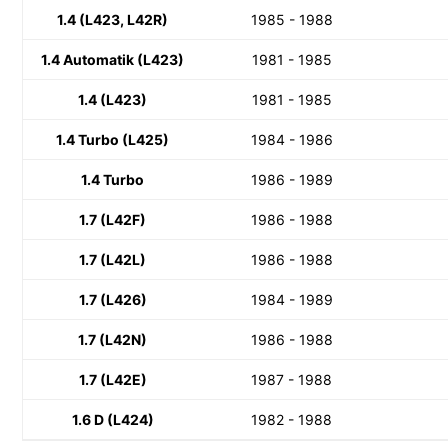
1.4 (L423, L42R)
1985 - 1988
1.4 Automatik (L423)
1981 - 1985
1.4 (L423)
1981 - 1985
1.4 Turbo (L425)
1984 - 1986
1.4 Turbo
1986 - 1989
1.7 (L42F)
1986 - 1988
1.7 (L42L)
1986 - 1988
1.7 (L426)
1984 - 1989
1.7 (L42N)
1986 - 1988
1.7 (L42E)
1987 - 1988
1.6 D (L424)
1982 - 1988