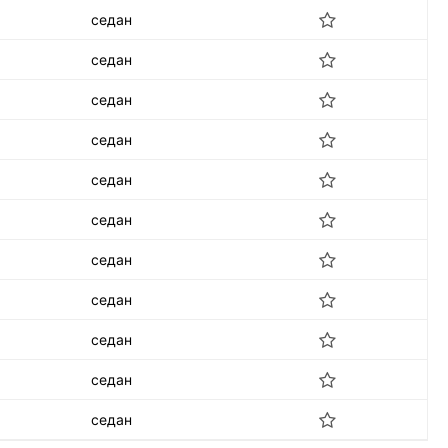
седан
седан
седан
седан
седан
седан
седан
седан
седан
седан
седан