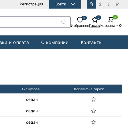
֏
$
€
₽
Регистрация
Войти
0
0
0
Гараж
Корзина
-
0
Избранное
вка и оплата
О компании
Контакты
Тип кузова
Добавить в гараж
седан
седан
седан