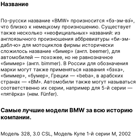
Название
По-русски название «BMW» произносится «бэ-эм-вэ́»,
что близко к немецкому произношению. Существует
также несколько «неофициальных» названий: из
англоязычного произношения аббревиатуры «би-эм-
дабл-ю» для мотоциклов фирмы исторически
сложилось название «бимер» (англ. beemer), для
автомобилей — похожее, но не равнозначное
«биммер» (англ. bimmer). В России для обозначения
марки могут также применяться названия «бэха»,
«биммер», «бумер», Греции — «beba», в арабских
странах — «BM». Автомобили также могут называться
соответственно их серии, например для 5-й серии —
«пятёрка» (нем. Fünfer).
Самые лучшие модели BMW за всю историю
компании.
Модель 328, 3.0 CSL, Модель Купе 1-й серии M, 2002