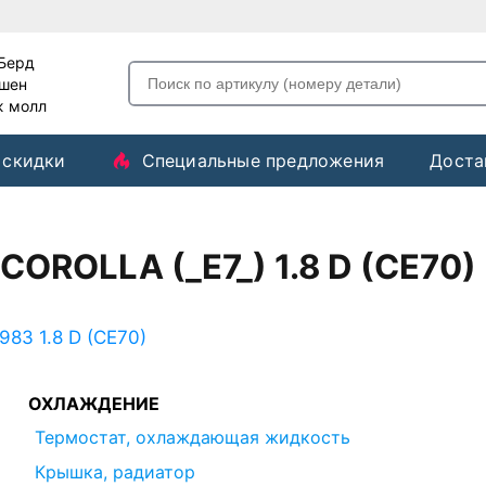
-Берд
ашен
ж молл
 скидки
Специальные предложения
Доста
OROLLA (_E7_) 1.8 D (CE70)
983 1.8 D (CE70)
ОХЛАЖДЕНИЕ
Термостат, охлаждающая жидкость
Крышка, радиатор