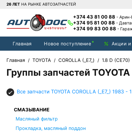
26 ЛЕТ
НА РЫНКЕ АВТОЗАПЧАСТЕЙ
+374 43 81 00 88
- Арин
+374 95 81 00 88
- Давт
+374 99 83 00 88
- Гара
Главная
Новое поступление
Акции и
Главная
TOYOTA
COROLLA (_E7_)
1.8 D (CE70)
/
/
/
Группы запчастей TOYOTA C
Все запчасти TOYOTA COROLLA (_E7_) 1983 - 1
СМАЗЫВАНИЕ
Масляный фильтр
Прокладка, масляный поддон