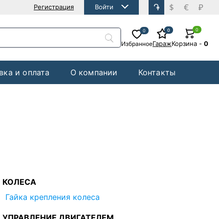
֏
$
€
₽
Регистрация
Войти
0
0
0
Гараж
Корзина
-
0
Избранное
вка и оплата
О компании
Контакты
КОЛЕСА
Гайка крепления колеса
УПРАВЛЕНИЕ ДВИГАТЕЛЕМ