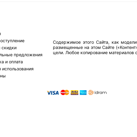
я
поступление
Содержимое этого Сайта, как модели
размещенные на этом Сайте («Контент
и скидки
цели. Любое копирование материалов са
льные предложения
а и оплата
я использования
тны