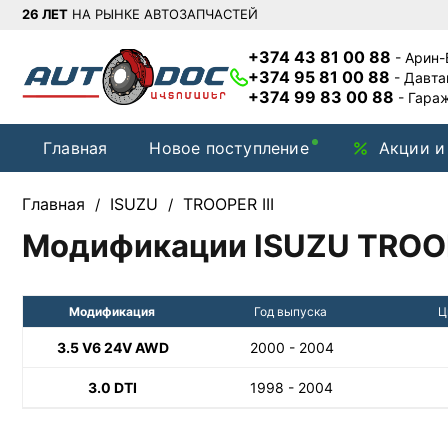
26 ЛЕТ
НА РЫНКЕ АВТОЗАПЧАСТЕЙ
+374 43 81 00 88
- Арин
+374 95 81 00 88
- Давт
+374 99 83 00 88
- Гара
Главная
Новое поступление
Акции и
Главная
ISUZU
TROOPER III
/
/
Модификации ISUZU TROOP
Модификация
Год выпуска
Ц
3.5 V6 24V AWD
2000 - 2004
3.0 DTI
1998 - 2004