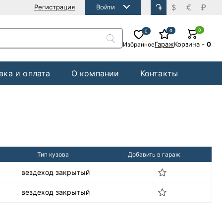
֏
$
€
₽
Регистрация
Войти
0
0
0
Гараж
Корзина
-
0
Избранное
вка и оплата
О компании
Контакты
Тип кузова
Добавить в гараж
вездеход закрытый
вездеход закрытый