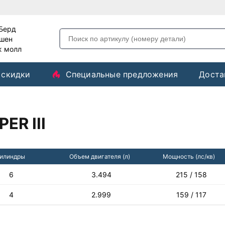
-Берд
ашен
ж молл
 скидки
Специальные предложения
Доста
ER III
илиндры
Объем двигателя (л)
Мощность (лс/кв)
6
3.494
215 / 158
4
2.999
159 / 117