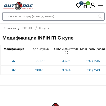
0
0
/
/
Главная
INFINITI
G купе
Модификации INFINITI G купе
Модификация
Год выпуска
Объем двигателя
Мощность (лс/кв)
(л)
37
2010 -
3.696
320 / 235
37
2007 -
3.694
330 / 243