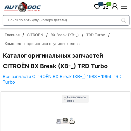
0
0
/
/
/
/
Главная
CITROËN
BX Break (XB-_)
TRD Turbo
Комплект подшипника ступицы колеса
Каталог оригинальных запчастей
CITROËN BX Break (XB-_) TRD Turbo
Все запчасти CITROËN BX Break (XB-_) 1988 - 1994 TRD
Turbo
Аналогичное
фото