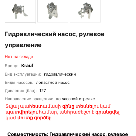
Гидравлический насос, рулевое
управление
Нет на складе
Krauf
Бренд:
Вид эксплуатации:
гидравлический
Виды насосов:
лопастной насос
Давление [бар]:
127
Направление вращения:
по часовой стрелке
Տվյալ պահեստամասի
գինը
տեսնելու կամ
պատվիրելու
համար, անհրաժեշտ է
գրանցվել
կամ
մուտք գործել։
Совместимость: Гидравлический насос, рулевое