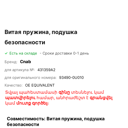
Витая пружина, подушка
безопасности
Есть на складе
- Сроки доставки 0-1 день
Cnab
Бренд:
для артикула №:
431359A2
для оригинального номера:
93490-0U010
Качество:
OE EQUIVALENT
Տվյալ պահեստամասի
գինը
տեսնելու կամ
պատվիրելու
համար, անհրաժեշտ է
գրանցվել
կամ
մուտք գործել։
Совместимость: Витая пружина, подушка
безопасности