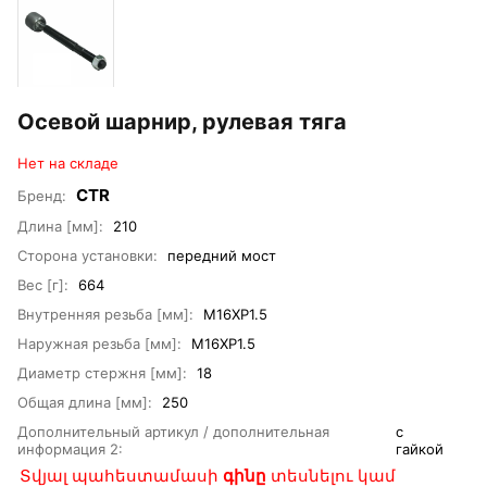
Осевой шарнир, рулевая тяга
Нет на складе
CTR
Бренд:
Длина [мм]:
210
Сторона установки:
передний мост
Вес [г]:
664
Внутренняя резьба [мм]:
M16XP1.5
Наружная резьба [мм]:
M16XP1.5
Диаметр стержня [мм]:
18
Общая длина [мм]:
250
Дополнительный артикул / дополнительная
с
информация 2:
гайкой
Տվյալ պահեստամասի
գինը
տեսնելու կամ