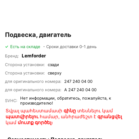
Подвеска, двигатель
Есть на складе
- Сроки доставки 0-1 день
Lemforder
Бренд:
Сторона установки:
сзади
Сторона установки:
сверху
для оригинального номера:
247 240 04 00
для оригинального номера:
A 247 240 04 00
Нет информации, обратитесь, пожалуйста, к
SVHC:
производителю!
Տվյալ պահեստամասի
գինը
տեսնելու կամ
պատվիրելու
համար, անհրաժեշտ է
գրանցվել
կամ
մուտք գործել։