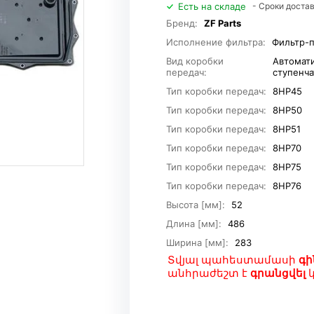
Есть на складе
- Сроки достав
Бренд:
ZF Parts
Исполнение фильтра:
Фильтр-
Вид коробки
Автомати
передач:
ступенча
Тип коробки передач:
8HP45
Тип коробки передач:
8HP50
Тип коробки передач:
8HP51
Тип коробки передач:
8HP70
Тип коробки передач:
8HP75
Тип коробки передач:
8HP76
Высота [мм]:
52
Длина [мм]:
486
Ширина [мм]:
283
Տվյալ պահեստամասի
գի
անհրաժեշտ է
գրանցվել