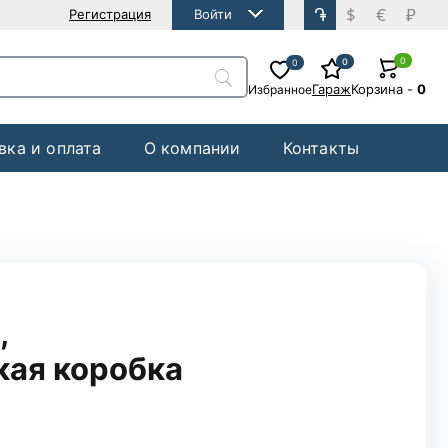
֏
$
€
₽
Регистрация
Войти
0
0
0
Гараж
Корзина
-
0
Избранное
вка и оплата
О компании
Контакты
,
кая коробка