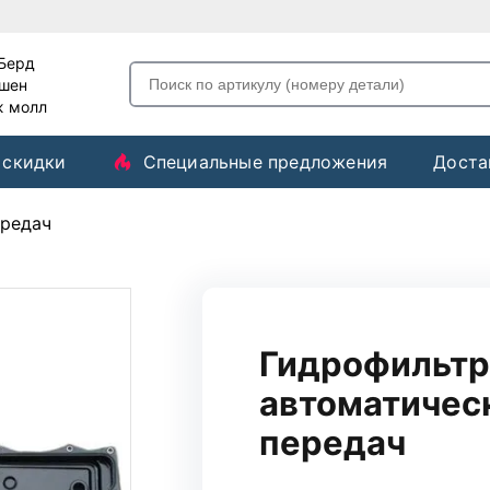
-Берд
ашен
ж молл
 скидки
Специальные предложения
Доста
ередач
Гидрофильтр
автоматичес
передач