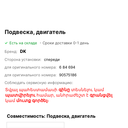
Подвеска, двигатель
Есть на складе
- Сроки доставки 0-1 день
DK
Бренд:
Сторона установки:
спереди
для оригинального номера:
6 84 694
для оригинального номера:
90575186
Соблюдать сервисную информацию:
Տվյալ պահեստամասի
գինը
տեսնելու կամ
պատվիրելու
համար, անհրաժեշտ է
գրանցվել
կամ
մուտք գործել։
Совместимость: Подвеска, двигатель