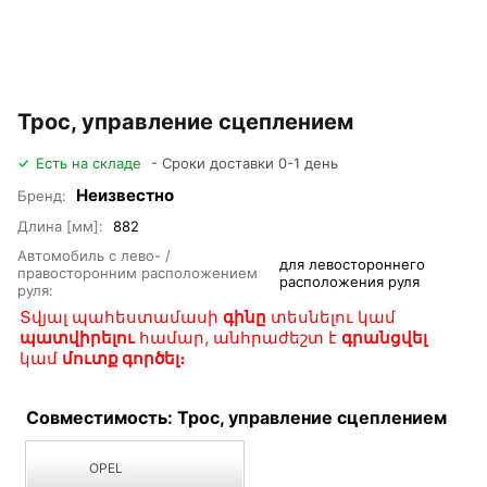
Трос, управление сцеплением
Есть на складе
- Сроки доставки 0-1 день
Неизвестно
Бренд:
Длина [мм]:
882
Автомобиль с лево- /
для левостороннего
правосторонним расположением
расположения руля
руля:
Տվյալ պահեստամասի
գինը
տեսնելու կամ
պատվիրելու
համար, անհրաժեշտ է
գրանցվել
կամ
մուտք գործել։
Совместимость: Трос, управление сцеплением
OPEL