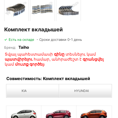
Комплект вкладышей
Есть на складе
- Сроки доставки 0-1 день
Taiho
Бренд:
Տվյալ պահեստամասի
գինը
տեսնելու կամ
պատվիրելու
համար, անհրաժեշտ է
գրանցվել
կամ
մուտք գործել։
Совместимость: Комплект вкладышей
KIA
HYUNDAI